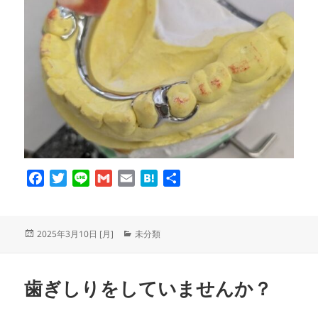
F
T
L
G
E
H
共
a
w
i
m
m
a
有
c
i
n
a
a
t
e
t
e
i
i
e
投
カ
2025年3月10日 [月]
未分類
b
t
l
l
n
稿
テ
日:
ゴ
o
e
a
リ
o
r
歯ぎしりをしていませんか？
ー
k